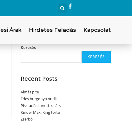
ési Árak
Hirdetés Feladás
Kapcsolat
Keresés
KERESÉS
Recent Posts
Almás pite
Édes burgonya nudli
Pisztáciás fonott kalács
Kinder Maxi King torta
Zserbó