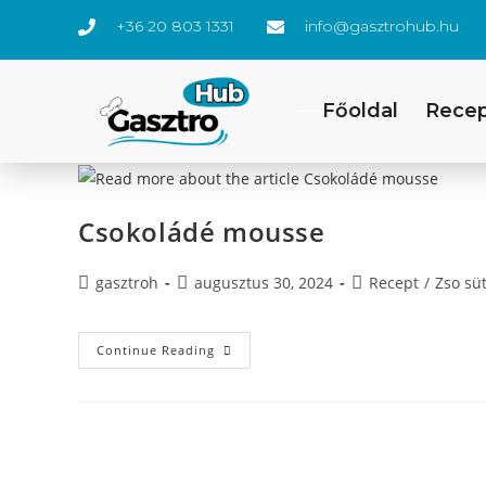
+36 20 803 1331
info@gasztrohub.hu
Főoldal
Rece
Csokoládé mousse
gasztroh
augusztus 30, 2024
Recept
/
Zso sü
Continue Reading