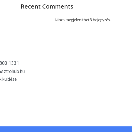
Recent Comments
Nincs megjeleníthető bejegyzés.
 803 1331
sztrohub.hu
k küldése