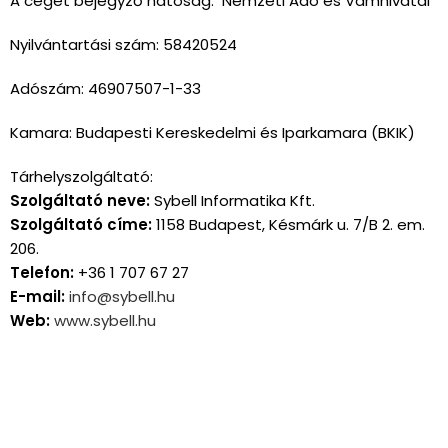
A céget bejegyző hatóság: Nemzeti Adó és Vámhivatal
Nyilvántartási szám: 58420524
Ad
ószám: 46907507-1-33
Kamara: Budapesti Kereskedelmi és Iparkamara (BKIK)
Tárhelyszolgáltató:
Szolgáltató neve:
Sybell Informatika Kft.
Szolgáltató címe:
1158 Budapest, Késmárk u. 7/B 2. em.
206.
Telefon:
+36 1 707 67 27
E-mail:
info@sybell.hu
Web:
www.sybell.hu