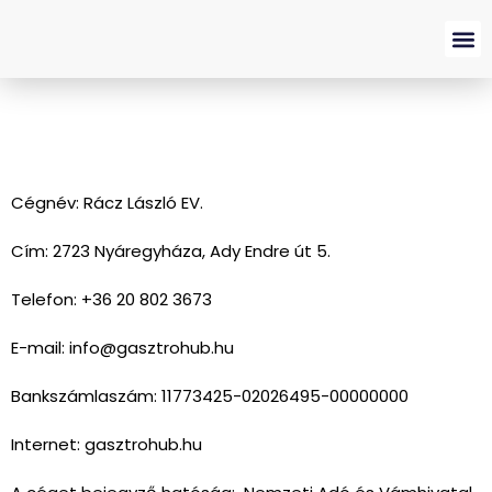
Hirdetés
Cégnév: Rácz László EV.
Cím: 2723 Nyáregyháza, Ady Endre út 5.
Telefon: +36 20 802 3673
E-mail: info@gasztrohub.hu
Bankszámlaszám: 11773425-02026495-00000000
Internet: gasztrohub.hu