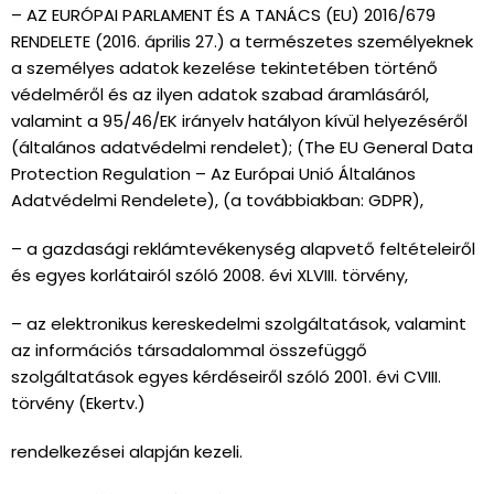
– AZ EURÓPAI PARLAMENT ÉS A TANÁCS (EU) 2016/679
RENDELETE (2016. április 27.) a természetes személyeknek
a személyes adatok kezelése tekintetében történő
védelméről és az ilyen adatok szabad áramlásáról,
valamint a 95/46/EK irányelv hatályon kívül helyezéséről
(általános adatvédelmi rendelet); (The EU General Data
Protection Regulation – Az Európai Unió Általános
Adatvédelmi Rendelete), (a továbbiakban: GDPR),
– a gazdasági reklámtevékenység alapvető feltételeiről
és egyes korlátairól szóló 2008. évi XLVIII. törvény,
– az elektronikus kereskedelmi szolgáltatások, valamint
az információs társadalommal összefüggő
szolgáltatások egyes kérdéseiről szóló 2001. évi CVIII.
törvény (Ekertv.)
rendelkezései alapján kezeli.