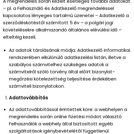
A megrendelés során kezelt esetleges további adatokat
– pl. a Felhasználó és Adatkezelő megrendeléssel
kapcsolatos lényeges tartalmú üzenetei – Adatkezelő a
szerződéskötéstől számított 5 év – a polgári jogi
követelésekre alkalmazandó általános elévülési idő –
elteltéig kezeli.
Az adatok tárolásának módja: Adatkezelő informatikai
rendszerében elkülönülő adatkezelési listán, illetve a
szabályos számvitelhez szükséges adatok a
számvitelről szóló törvény által előírt bizonylat-
megőrzési kötelezettség teljesítése érdekében
számviteli bizonylatokon.
Adattovábbítás
Az adattovábbítással érintettek köre: a webhelyen a
megrendelés során online fizetési módot választó
Felhasználók a webhely által biztosított egyéb
szolgáltatások igénybevételétől függetlenül.