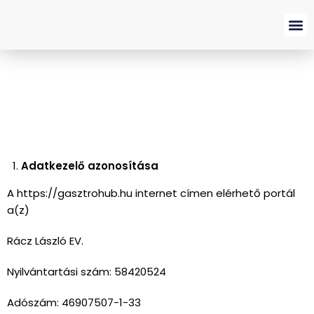
Hirdetés
Adatkezelő azonosítása
A https://gasztrohub.hu internet címen elérhető portál
a(z)
Rácz László EV.
Nyilvántartási szám: 58420524
Adószám: 46907507-1-33