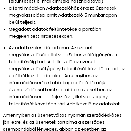
feltüntetett e-mail cím(ek) használatával),
a fenti módokon Adatkezelőhöz érkező üzenetek
megválaszolása, amit Adatkezelő 5 munkanapon
belül teljesít.
Megadott adatok feltüntetése a portálon
megjelenített hirdetésekben.
Az adatkezelés időtartama: Az üzenet
megválaszolásáig, illetve a Felhasználó igényének
teljesítéséig tart. Adatkezelő az üzenet
megválaszolását/igény teljesítését követően törli az
e célból kezelt adatokat. Amennyiben az
információcserére több, kapcsolódó témájú
üzenetváltással kerül sor, abban az esetben az
információcsere befejeztével, illetve az igény
teljesítését követően törli Adatkezelő az adatokat.
Amennyiben az üzenetváltás nyomán szerződéskötés
jön létre, és az üzenetek tartalma a szerződés
szempontjából lényeges, abban az esetben az