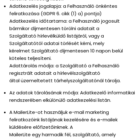
Adatkezelés jogalapja: a Felhasználó önkéntes
feliratkozása (GDPR 6. cikk (1) a) pontja)
Adatkezelés időtartama: a Felhasználó jogosult
bármikor díjmentesen törölni adatait a
Szolgáltató hírlevélküldő listájáról, vagy a
Szolgáltatótól adatai törlését kérni, mely
kérelmet Szolgáltató díjmentesen 10 napon belül
köteles teljesíteni.
Adattárolás módja: a Szolgáltató a Felhasználó
regisztrált adatait a hírlevélszolgáltató
által üzemeltetett tárhelyszolgáltatónál tárolja.
Az adatok tárolásának módja: Adatkezelő informatikai
rendszerében elkülönülő adatkezelési listán.
A MailerLite-ot használjuk e-mail marketing
feliratkozóink listájának kezelésére és e-mailek
küldésére előfizetőinknek. A
MailerLite egy harmadik fél, szolgáltató, amely