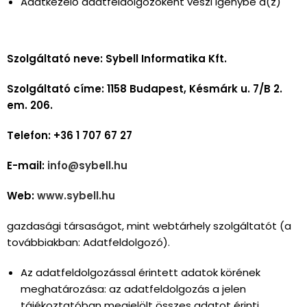
Adatkezelő adatfeldolgozóként veszi igénybe a(z)
Szolgáltató neve: Sybell Informatika Kft.
Szolgáltató címe: 1158 Budapest, Késmárk u. 7/B 2.
em. 206.
Telefon: +36 1 707 67 27
E-mail:
info@sybell.hu
Web:
www.sybell.hu
gazdasági társaságot, mint webtárhely szolgáltatót (a
továbbiakban: Adatfeldolgozó).
Az adatfeldolgozással érintett adatok körének
meghatározása: az adatfeldolgozás a jelen
tájékoztatóban megjelölt összes adatot érinti.