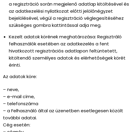
a regisztráció során megjelenő adatlap kitöltésével és
az adatkezelési nyilatkozat előtti jelölőnégyzet
bejelölésével, végül a regisztráció véglegesítéséhez
szükséges gombra kattintással adja meg.
Kezelt adatok körének meghatározása: Regisztráló
felhasználók esetében az adatkezelés a fent
hivatkozott regisztrációs adatlapon feltüntetett,
kitöltendő személyes adatok és elérhetőségek körét
érinti.
Az adatok köre:
– neve,
– e-mail címe,
– telefonszáma
– a Felhasználó által az üzenetben esetlegesen közölt
további adatai.
Cég esetén:
– cégnév,