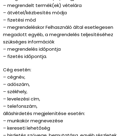
– megrendelt termék(ek) vételára
– átvétel/kézbesítés módja
– fizetési mód
– megrendeléskor Felhasználó által esetlegesen
megadott egyéb, a megrendelés teljesítéséhez
szükséges információk
– megrendelés időpontja
– fizetés időpontja.
Cég esetén:
– cégnév,
– adószám,
– székhely,
– levelezési cím,
– telefonszám,
álláshirdetés megjelenítése esetén:
– munkakör megnevezése
– kereseti lehetőség
– hirdetés szövege, bemutatása, egyéb részletek