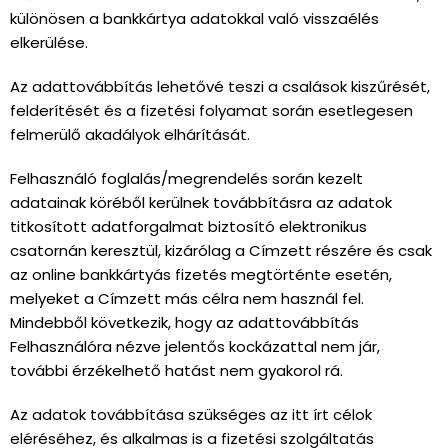
különösen a bankkártya adatokkal való visszaélés
elkerülése.
Az adattovábbítás lehetővé teszi a csalások kiszűrését,
felderítését és a fizetési folyamat során esetlegesen
felmerülő akadályok elhárítását.
Felhasználó foglalás/megrendelés során kezelt
adatainak köréből kerülnek továbbításra az adatok
titkosított adatforgalmat biztosító elektronikus
csatornán keresztül, kizárólag a Címzett részére és csak
az online bankkártyás fizetés megtörténte esetén,
melyeket a Címzett más célra nem használ fel.
Mindebből következik, hogy az adattovábbítás
Felhasználóra nézve jelentős kockázattal nem jár,
további érzékelhető hatást nem gyakorol rá.
Az adatok továbbítása szükséges az itt írt célok
eléréséhez, és alkalmas is a fizetési szolgáltatás