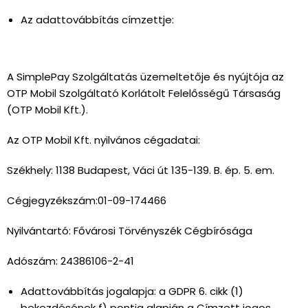
Az adattovábbítás címzettje:
A SimplePay Szolgáltatás üzemeltetője és nyújtója az
OTP Mobil Szolgáltató Korlátolt Felelősségű Társaság
(OTP Mobil Kft.).
Az OTP Mobil Kft. nyilvános cégadatai:
Székhely: 1138 Budapest, Váci út 135-139. B. ép. 5. em.
Cégjegyzékszám:01-09-174466
Nyilvántartó: Fővárosi Törvényszék Cégbírósága
Adószám: 24386106-2-41
Adattovábbítás jogalapja: a GDPR 6. cikk (1)
bekezdésének f) pontja alapján a Címzett jogos