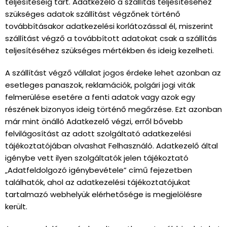
teljesítéséig tart. Adatkezelő a szállítás teljesítéséhez
szükséges adatok szállítást végzőnek történő
továbbításakor adatkezelési korlátozással él, miszerint
szállítást végző a továbbított adatokat csak a szállítás
teljesítéséhez szükséges mértékben és ideig kezelheti.
A szállítást végző vállalat jogos érdeke lehet azonban az
esetleges panaszok, reklamációk, polgári jogi viták
felmerülése esetére a fenti adatok vagy azok egy
részének bizonyos ideig történő megőrzése. Ezt azonban
már mint önálló Adatkezelő végzi, erről bővebb
felvilágosítást az adott szolgáltató adatkezelési
tájékoztatójában olvashat Felhasználó. Adatkezelő által
igénybe vett ilyen szolgáltatók jelen tájékoztató
„Adatfeldolgozó igénybevétele” című fejezetben
találhatók, ahol az adatkezelési tájékoztatójukat
tartalmazó webhelyük elérhetősége is megjelölésre
került.