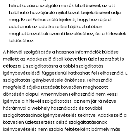
feliratkozásra szolgáló mezők kitöltésével, az ott
található hozzájáruló nyilatkozat bejelölésével adja
meg. Ezzel Felhasználó kijelenti, hogy hozzájárul
adatainak az adatkezelési tájékoztatóban
meghatározottak szerinti kezeléséhez, és a hírlevelek
küldéséhez.
A hírlevél szolgáltatás a hasznos információk küldése
mellett az Adatkezelő általi
közvetlen üzletszerzést is
célozza
. E szolgáltatásra a többi szolgáltatás
igénybevételétől függetlenül iratkozhat fel Felhasználó. E
szolgáltatás igénybevétele önkéntes, Felhasználó
megfelelő tájékoztatását követően meghozott
döntésén alapul. Amennyiben Felhasználó nem veszi
igénybe a hírlevél szolgáltatást, az nem jár rá nézve
hátránnyal a webhely használatát és további
szolgáltatásainak igénybevételét tekintve. Adatkezelő a
közvetlen üzletszerzést célzó szolgáltatásának
igénybevételét nem szabja feltételként bármely más