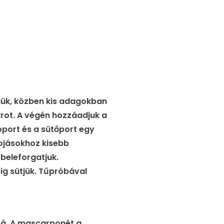
erjük, közben kis adagokban
rot. A végén hozzáadjuk a
aóport és a sütőport egy
tojásokhoz kisebb
beleforgatjuk.
ig sütjük. Tűpróbával
bbá. A mascarponét a