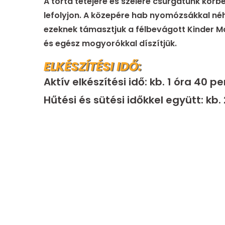
A torta tetejére és szélére csurgatunk körbe
lefolyjon. A közepére hab nyomózsákkal n
ezeknek támasztjuk a félbevágott Kinder Max
és egész mogyorókkal díszítjük.
ELKÉSZÍTÉSI IDŐ:
Aktív elkészítési idő: kb. 1 óra 40 pe
Hűtési és sütési időkkel együtt: kb. 