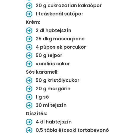
20 g cukrozatlan kakaópor
1 teáskanál sütőpor
Krém:
2 dl habtejszín
25 dkg mascarpone
4 púpos ek porcukor
50 g tejpor
vaníliás cukor
Sós karamell:
50 g kristálycukor
20 g margarin
1 g só
30 ml tejszín
Díszítés:
4 dl habtejszín
0,5 tábla étcsoki tortabevonó