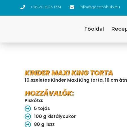
+36 20 803 1331
info@gasztrohub.hu
Főoldal
Rece
KINDER MAXI KING TORTA
10 szeletes Kinder Maxi King torta, 18 cm át
HOZZÁVALÓK:
Piskóta:
5 tojás
100 g kistálycukor
80 g liszt