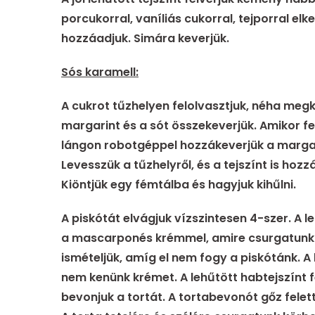
porcukorral, vaníliás cukorral, tejporral elkev
hozzáadjuk. Simára keverjük.
Sós karamell:
A cukrot tűzhelyen felolvasztjuk, néha meg
margarint és a sót összekeverjük. Amikor fel
lángon robotgéppel hozzákeverjük a marga
Levesszük a tűzhelyről, és a tejszínt is hoz
Kiöntjük egy fémtálba és hagyjuk kihűlni.
A piskótát elvágjuk vízszintesen 4-szer. A 
a mascarponés krémmel, amire csurgatunk a
ismételjük, amíg el nem fogy a piskótánk. A
nem kenünk krémet. A lehűtött habtejszínt f
bevonjuk a tortát. A tortabevonót gőz felett 