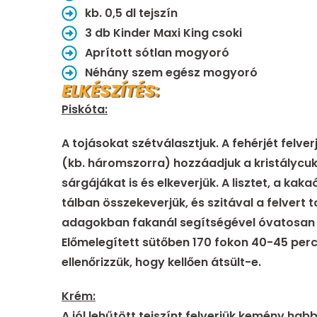
kb. 0,5 dl tejszín
3 db Kinder Maxi King csoki
Aprított sótlan mogyoró
Néhány szem egész mogyoró
ELKÉSZÍTÉS:
Piskóta:
A tojásokat szétválasztjuk. A fehérjét felv
(kb. háromszorra) hozzáadjuk a kristálycuk
sárgájákat is és elkeverjük. A lisztet, a kak
tálban összekeverjük, és szitával a felvert 
adagokban fakanál segítségével óvatosan 
Előmelegített sütőben 170 fokon 40-45 perc
ellenőrizzük, hogy kellően átsült-e.
Krém:
A jól lehűtött tejszínt felverjük kemény ha