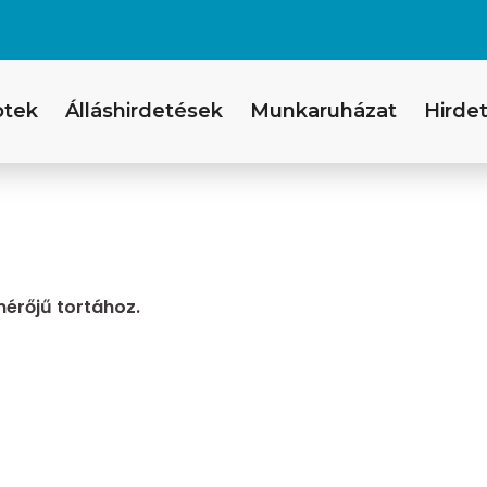
ptek
Álláshirdetések
Munkaruházat
Hirdet
mérőjű tortához.