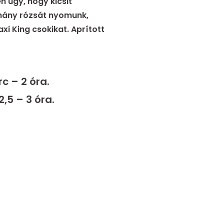
n úgy, hogy kicsit
éhány rózsát nyomunk,
i King csokikat. Aprított
rc – 2 óra.
2,5 – 3 óra.