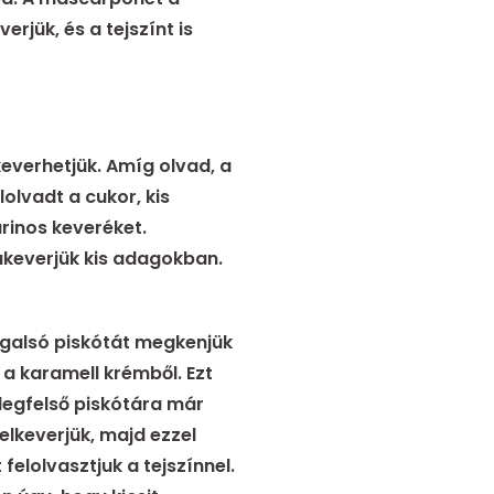
erjük, és a tejszínt is
keverhetjük. Amíg olvad, a
olvadt a cukor, kis
rinos keveréket.
zákeverjük kis adagokban.
legalsó piskótát megkenjük
 karamell krémből. Ezt
 legfelső piskótára már
elkeverjük, majd ezzel
felolvasztjuk a tejszínnel.