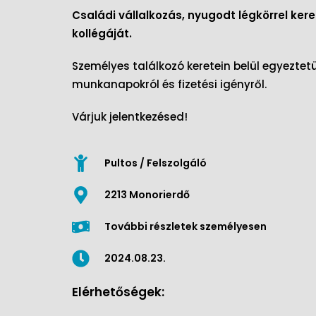
Családi vállalkozás, nyugodt légkörrel keres
kollégáját.
Személyes találkozó keretein belül egyeztet
munkanapokról és fizetési igényről.
Várjuk jelentkezésed!
Pultos / Felszolgáló
2213 Monorierdő
További részletek személyesen
2024.08.23.
Elérhetőségek: