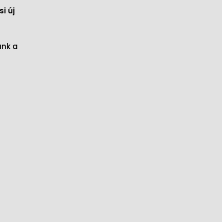
i új
ünk a