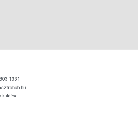
 803 1331
sztrohub.hu
k küldése