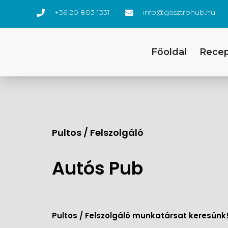
+36 20 803 1331
info@gasztrohub.hu
Főoldal
Rece
Pultos / Felszolgáló
Autós Pub
Pultos / Felszolgáló munkatársat keresünk