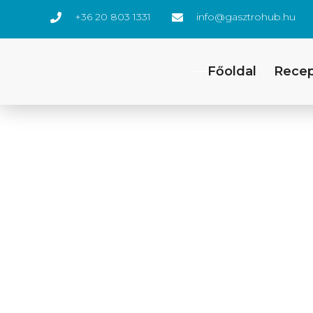
+36 20 803 1331
info@gasztrohub.hu
Főoldal
Rece