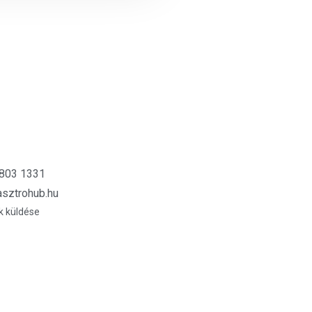
 803 1331
sztrohub.hu
k küldése